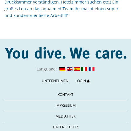
Druckkammer verständigen, Hotelzimmer suchen etc.) Ein
großes Lob an das aqua med Team ihr macht einen super
und kundenorientierte Arbeit!!!!“
Aktuelle
Language:
Sprache:
Deutsch.
UNTERNEHMEN
LOGIN
Verfügbare
Sprachen:
KONTAKT
IMPRESSUM
MEDIATHEK
DATENSCHUTZ