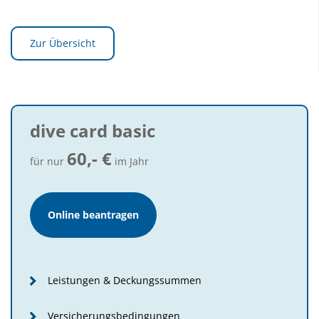
Zur Übersicht
dive card basic
60,- €
für nur
im Jahr
(öffnet
Online beantragen
in
neuem
Fenster)
Leistungen & Deckungssummen
Versicherungsbedingungen