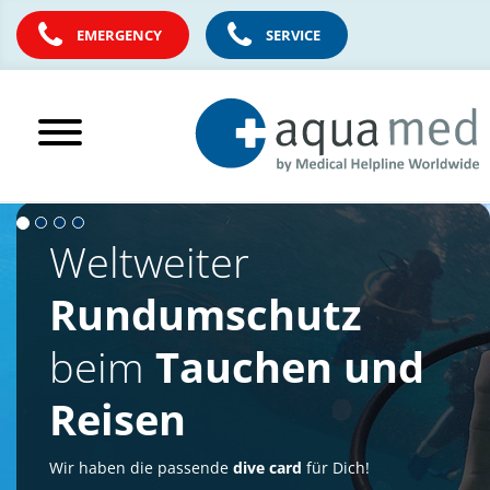
EMERGENCY
SERVICE
aqua
Direkt
zum
Weltweiter
med
Hauptinhalt
springen
-
Rundumschutz
Startseite
beim
Tauchen und
Reisen
Wir haben die passende
dive card
für Dich!