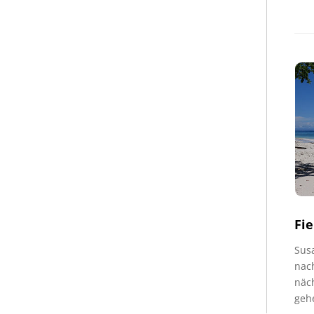
Fie
Sus
nach
näc
gehe