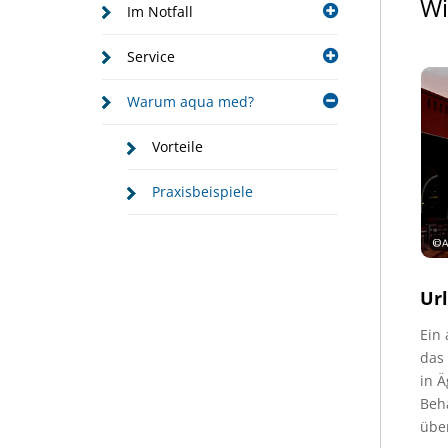
Wi
Im Notfall
Service
Warum aqua med?
Vorteile
Praxisbeispiele
Ur
Ein 
das 
in Ä
Beh
über