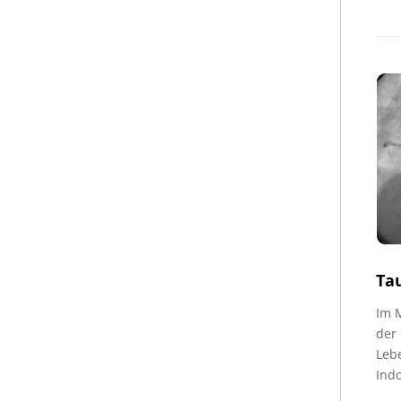
Ta
Im M
der
Lebe
Indo