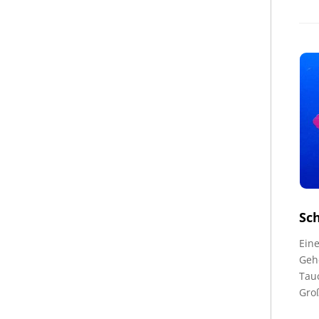
Sc
Eine
Geh
Tau
Gro