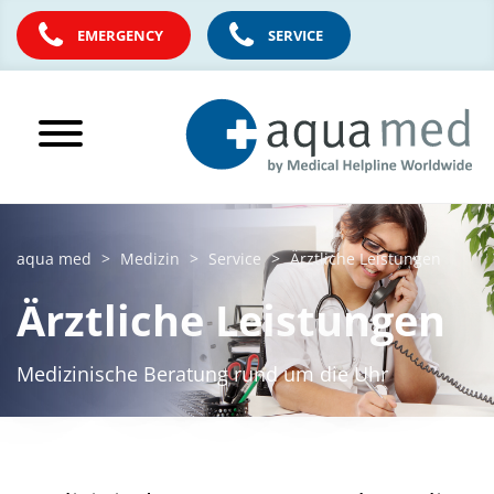
EMERGENCY
SERVICE
aqua med
Medizin
Service
Ärztliche Leistungen
Ärztliche Leistungen
Medizinische Beratung rund um die Uhr