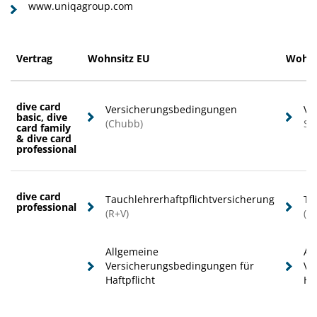
www.uniqagroup.com
Vertrag
Wohnsitz EU
Wohns
dive card
Versicherungsbedingungen
Ve
basic, dive
(Chubb)
Sc
card family
& dive card
professional
dive card
Tauchlehrerhaftpflichtversicherung
Ta
professional
(R+V)
(U
Allgemeine
Al
Versicherungsbedingungen für
Ve
Haftpflicht
Ha