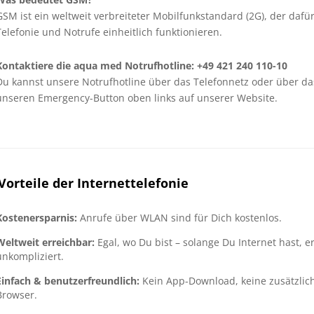
GSM ist ein weltweit verbreiteter Mobilfunkstandard (2G), der dafü
Telefonie und Notrufe einheitlich funktionieren.
Kontaktiere die aqua med Notrufhotline: +49 421 240 110-10
Du kannst unsere Notrufhotline über das Telefonnetz oder über das
unseren Emergency-Button oben links auf unserer Website.
Vorteile der Internettelefonie
Kostenersparnis:
Anrufe über WLAN sind für Dich kostenlos.
Weltweit erreichbar:
Egal, wo Du bist – solange Du Internet hast, e
unkompliziert.
Einfach & benutzerfreundlich:
Kein App-Download, keine zusätzliche
Browser.