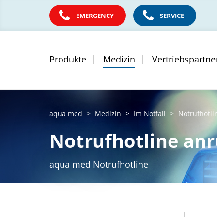
EMERGENCY
SERVICE
Produkte
Medizin
Vertriebspartne
aqua med
Medizin
Im Notfall
Notrufhotli
Notrufhotline an
aqua med Notrufhotline