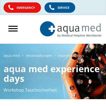
EMERGENCY
SERVICE
aqua med
Veranstaltungen
experience days
aqua med experience
days
Workshop Tauchsicherheit