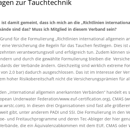
agen zur Tauchtechnik
ist damit gemeint, dass ich mich an die „Richtlinien internati
bände sind das? Muss ich Mitglied in diesem Verband sein?
Grund für die Formulierung „Richtlinien international allgemein 
 eine Versicherung die Regeln für das Tauchen festlegen. Dies ist
zehnten verantwortungsvoll und erfolgreich tun. Zudem können sic
ändern und durch die gewählte Formulierung bleiben die Versiche
dards der Verbände ändern. Gleichzeitig sind wirklich extreme For
von 2,0 bar) dadurch ausgeschlossen. Das ist im Interesse der Ve
em hoher Risikobereitschaft nicht die Versicherungsprämien für all
den „international allgemein anerkannten Verbänden“ handelt es 
ropean Underwater Federation/www.euf-certification.org), CMAS 
.wrstc.com). In diesen drei Organisationen sind fast alle größe
weit gibt, unter anderem PADI und SSI. Die Formulierung in den V
oe- und Freitauchprogramme und deren Tec-Ableger der hier genan
 Verbände, die ein Äquivalenzabkommen mit dem EUF, CMAS oder