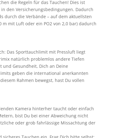
en die Regeln für das Tauchen! Dies ist
s in den Versicherungsbedingungen. Dadurch
s durch die Verbände – auf dem aktuellsten
0 m mit Luft oder ein PO2 von 2,0 bar) dadurch
h: Das Sporttauchlimit mit Pressluft liegt
rimix natürlich problemlos andere Tiefen
it und Gesundheit, Dich an Deine
limits geben die international anerkannten
 diesem Rahmen bewegst, hast Du vollen
denden Kamera hinterher taucht oder einfach
etern, bist Du bei einer Abweichung nicht
tzliche oder grob fahrlässige Missachtung der
sicheres Tauchen ein. Frag Dich bitte selbst: