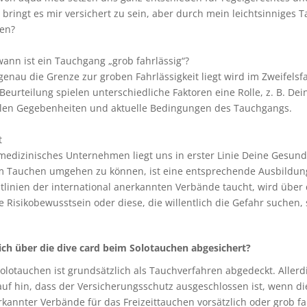
bringt es mir versichert zu sein, aber durch mein leichtsinniges 
zen?
ann ist ein Tauchgang „grob fahrlässig“?
enau die Grenze zur groben Fahrlässigkeit liegt wird im Zweifelsf
Beurteilung spielen unterschiedliche Faktoren eine Rolle, z. B. D
alen Gegebenheiten und aktuelle Bedingungen des Tauchgangs.
t
medizinisches Unternehmen liegt uns in erster Linie Deine Gesun
m Tauchen umgehen zu können, ist eine entsprechende Ausbildung 
tlinien der international anerkannten Verbände taucht, wird über 
 Risikobewusstsein oder diese, die willentlich die Gefahr suchen, s
ich über die dive card beim Solotauchen abgesichert?
Solotauchen ist grundsätzlich als Tauchverfahren abgedeckt. Alle
uf hin, dass der Versicherungsschutz ausgeschlossen ist, wenn d
kannter Verbände für das Freizeittauchen vorsätzlich oder grob fa