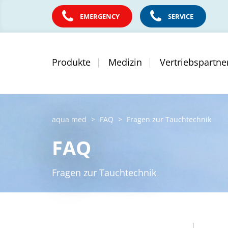
EMERGENCY
SERVICE
Produkte
Medizin
Vertriebspartne
aqua med
FAQ
Fragen zur Tauchtechnik
FAQ
Fragen zur Tauchtechnik