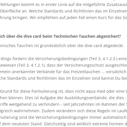
ehlungen kommt es in erster Linie auf die mitgeführte Zusatzaus
Oberfläche an. Welche Standards und Richtlinien das im Einzelne
hrung bringen. Wir empfehlen auf jeden Fall einen Kurs für das S
ich über die dive card beim Technischen Tauchen abgesichert?
nisches Tauchen ist grundsätzlich über die dive card abgedeckt.
rdings fordern die Versicherungsbedingungen (Teil 3, 4.1.2.3.) ei
ewiesen (Teil 3, 4.1.2.1), dass der Versicherungsschutz ausgeschl
emein anerkannter Verbände für das Freizeittauchen ... vorsätzlich
che Standards und Richtlinien das im Einzelnen sind kannst Du b
Grund für diese Formulierung ist, dass nicht aqua med oder eine 
en können. Dies ist Aufgabe der Ausbildungsverbände, die dies - 
riffe weitgehend zu verhindern - seit Jahrzehnten im Rahmen der 
olgreich wahrnehmen. Zudem verändern sich diese Regeln im Laufe
mulierung sind die Versicherungsbedingungen immer automatisch 
f dem neuesten Stand. Gleichzeitig sind wirklich extreme Formen d