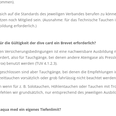
ommen).
sich auf die Standards des jeweiligen Verbandes berufen zu könn
tzen noch Mitglied sein. (Ausnahme: für das Technische Tauchen 
ildung erforderlich.)
für die Gültigkeit der dive card ein Brevet erforderlich?
den Versicherungsbedingungen ist eine nachweisbare Ausbildung n
rdert, also für Tauchgänge, bei denen andere Atemgase als Presslu
rox) benutzt werden (TUV 4.1.2.3).
geschlossen sind aber Tauchgänge, bei denen die Empfehlungen in
zeittauchen vorsätzlich oder grob fahrlässig nicht beachtet werden 
 wenn für z. B. Solotauchen, Höhlentauchen oder Tauchen mit Troc
fehlen wir grundsätzlich, nur entsprechend des jeweiligen Ausbi
 aqua med ein eigenes Tiefenlimit?