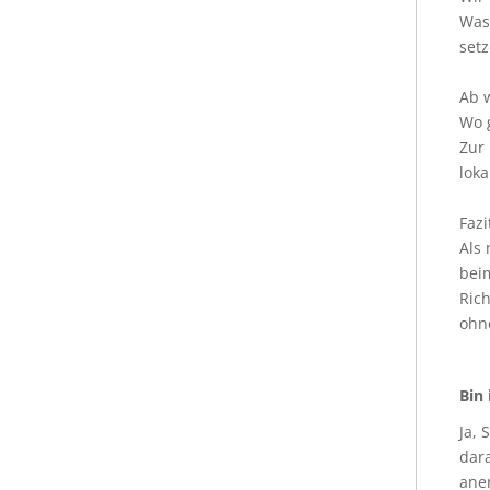
Was 
set
Ab w
Wo g
Zur 
lok
Fazi
Als 
bei
Rich
ohne
Bin 
Ja, 
dara
aner