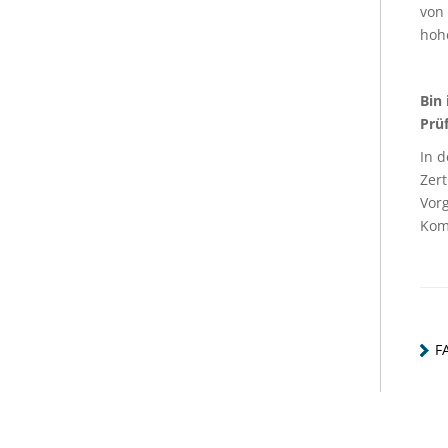
von 
hohe
Bin 
Prüf
In d
Zert
Vorg
Kom
F