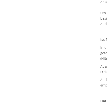
Abk
Um 
besi
Ausb
Ist 
In 
gefo
(Nit
Aus
Frei
Auch
emp
Hat