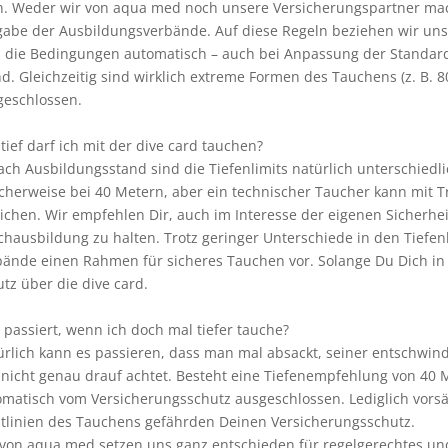
n. Weder wir von aqua med noch unsere Versicherungspartner mach
gabe der Ausbildungsverbände. Auf diese Regeln beziehen wir un
d die Bedingungen automatisch – auch bei Anpassung der Standard
d. Gleichzeitig sind wirklich extreme Formen des Tauchens (z. B. 8
geschlossen.
tief darf ich mit der dive card tauchen?
ach Ausbildungsstand sind die Tiefenlimits natürlich unterschiedlic
cherweise bei 40 Metern, aber ein technischer Taucher kann mit T
ichen. Wir empfehlen Dir, auch im Interesse der eigenen Sicherhe
hausbildung zu halten. Trotz geringer Unterschiede in den Tiefen
bände einen Rahmen für sicheres Tauchen vor. Solange Du Dich in
tz über die dive card.
passiert, wenn ich doch mal tiefer tauche?
rlich kann es passieren, dass man mal absackt, seiner entschwin
nicht genau drauf achtet. Besteht eine Tiefenempfehlung von 40 M
matisch vom Versicherungsschutz ausgeschlossen. Lediglich vorsä
htlinien des Tauchens gefährden Deinen Versicherungsschutz.
von aqua med setzen uns ganz entschieden für regelgerechtes und 