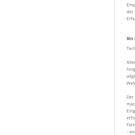
Empf
der 
Erfa
Bin 
Tech
Alle
hing
allg
Wel
Der 
mach
Eing
erf
For
- au