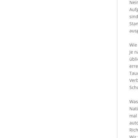
Nei
Auf
sin
Stan
aus
Wie 
Je n
übli
erre
Tauc
Ver
Schu
Was 
Natü
mal 
auto
Ric
Wir 