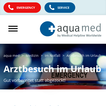
EMERGENCY
SERVICE
aqua med
Medizin
Im Notfall
Arztbesuch im Urlaub
Arztbesuch im Urlaub
Gut vorbereitet statt abgezockt!