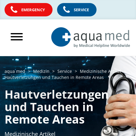
EMERGENCY
SERVICE
aqua med
Medizin
Service
Medizinische Artikel
Hautverletzungen und Tauchen in Remote Areas
Hautverletzungen
und Tauchen in
Remote Areas
Medizinische Artikel