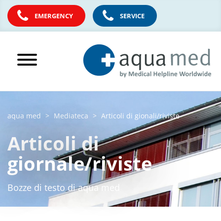
EMERGENCY
SERVICE
aqua med
Mediateca
Articoli di gionali/riviste
Articoli di
giornale/riviste
Bozze di testo di aqua med