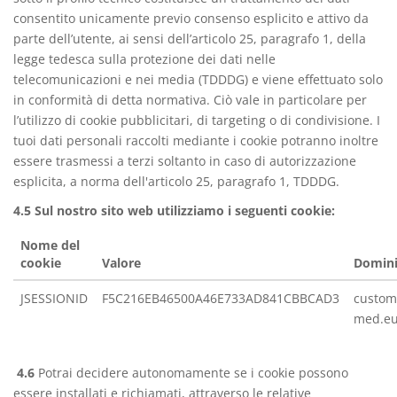
consentito unicamente previo consenso esplicito e attivo da
parte dell’utente, ai sensi dell’articolo 25, paragrafo 1, della
legge tedesca sulla protezione dei dati nelle
telecomunicazioni e nei media (TDDDG) e viene effettuato solo
in conformità di detta normativa. Ciò vale in particolare per
l’utilizzo di cookie pubblicitari, di targeting o di condivisione. I
tuoi dati personali raccolti mediante i cookie potranno inoltre
essere trasmessi a terzi soltanto in caso di autorizzazione
esplicita, a norma dell'articolo 25, paragrafo 1, TDDDG.
4.5 Sul nostro sito web utilizziamo i seguenti cookie:
Nome del
cookie
Valore
Domin
JSESSIONID
F5C216EB46500A46E733AD841CBBCAD3
custom
med.e
4.6
Potrai decidere autonomamente se i cookie possono
essere installati e richiamati, attraverso le relative