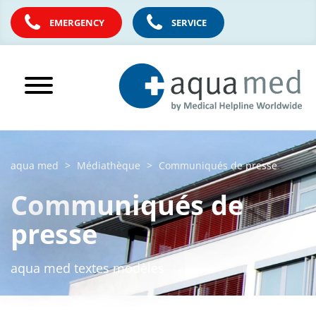
EMERGENCY
SERVICE
aqua med
Médiathèque
Communiqués de presse
Communiqués de
presse
aqua med textes modèles