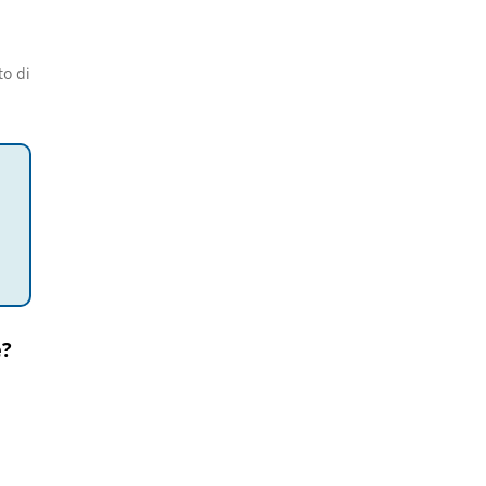
to di
e?