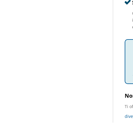
Non
Ti o
dive