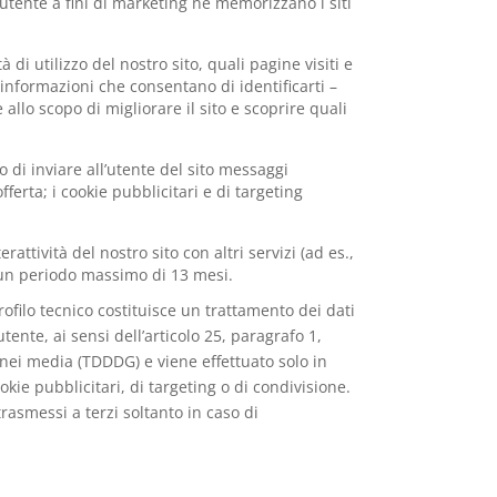
’utente a fini di marketing né memorizzano i siti
di utilizzo del nostro sito, quali pagine visiti e
informazioni che consentano di identificarti –
allo scopo di migliorare il sito e scoprire quali
 di inviare all’utente del sito messaggi
’offerta; i cookie pubblicitari e di targeting
attività del nostro sito con altri servizi (ad es.,
r un periodo massimo di 13 mesi.
ofilo tecnico costituisce un trattamento dei dati
ente, ai sensi dell’articolo 25, paragrafo 1,
 nei media (TDDDG) e viene effettuato solo in
okie pubblicitari, di targeting o di condivisione.
trasmessi a terzi soltanto in caso di