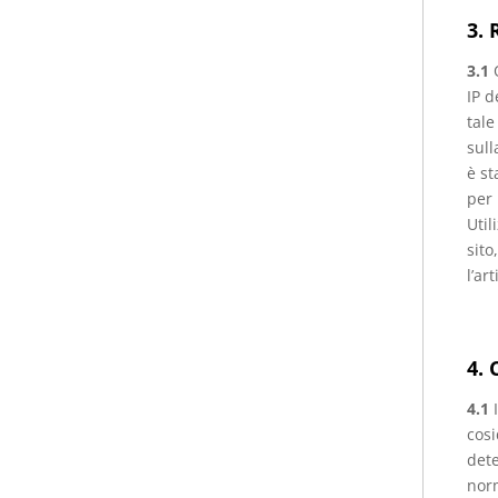
3. 
3.1
IP d
tale
sull
è st
per 
Util
sito
l’ar
4. 
4.1
cosi
dete
norm