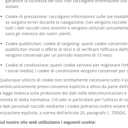
garantire la sicurezza del sito; non raccolgono informazioni sull
visitati;
Cookie di prestazione: raccolgono informazioni sulle tue modalità 
se sorgono errori durante la navigazione; non vengono raccolte 
tutti i dati raccolti sono anonimi e vengono utilizzati unicamente 
sono gli interessi dei nostri utenti;
Cookie pubblicitari, cookie di targeting: questi cookie consentono
pubblicitari mirati o offerte di terzi e di verificare l’efficacia dell
vengono conservati per un periodo massimo di 13 mesi;
Cookie di condivisione: questi cookie servono per migliorare l’inter
i social media); i cookie di condivisione vengono conservati pe
Qualunque utilizzo di cookie non strettamente necessario sotto il pr
entito unicamente previo consenso esplicito e attivo da parte dell’ut
a legge tedesca sulla protezione dei dati nelle telecomunicazioni e
ormità di detta normativa. Ciò vale in particolare per l’utilizzo di co
oi dati personali raccolti mediante i cookie potranno inoltre essere 
rizzazione esplicita, a norma dell'articolo 25, paragrafo 1, TDDDG.
Sul nostro sito web utilizziamo i seguenti cookie: