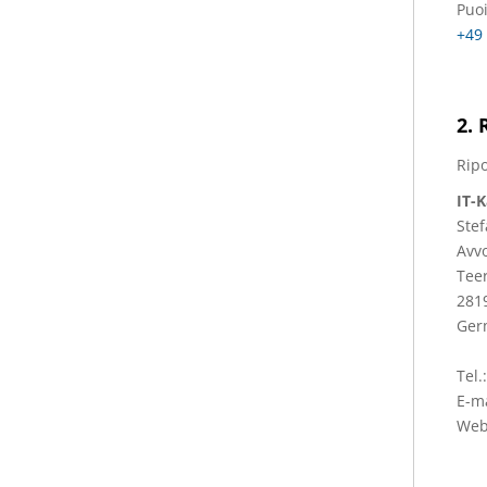
Puoi
+49 
2. 
Ripo
IT-K
Stef
Avvo
Tee
281
Ger
Tel.
E-m
Web