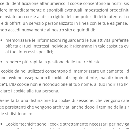
ce di identificazione alfanumerico. I cookie consentono ai nostri sist
ere immediatamente disponibili eventuali impostazioni predefinit
e inviato un cookie al disco rigido del computer di detto utente. I c
e di offrirti un servizio personalizzato in linea con le tue esigenz
do accedi nuovamente al nostro sito e quindi di:
memorizzare le informazioni riguardanti le tue attività preferite
offerta ai tuoi interessi individuali; Rientrano in tale casistica
ai tuoi interessi specifici;
rendere più rapida la gestione delle tue richieste.
I cookie da noi utilizzati consentono di memorizzare unicamente i da
non avviene assegnando il cookie al singolo utente, ma attribuendo
ie"). L’ID cookie non è riconducibile al tuo nome, al tuo indirizzo I
ciare i cookie alla tua persona.
Viene fatta una distinzione tra cookie di sessione, che vengono canc
ie persistenti che vengono archiviati anche dopo il temine della sing
ie si dividono in:
Cookie “tecnici”: sono i cookie strettamente necessari per navigar