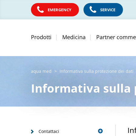
EMERGENCY
SERVICE
Prodotti
Medicina
Partner commer
aqua med
Informativa sulla protezione dei dati
Informativa sulla 
In
Contattaci