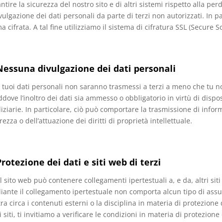
ntire la sicurezza del nostro sito e di altri sistemi rispetto alla perd
vulgazione dei dati personali da parte di terzi non autorizzati. In pa
a cifrata. A tal fine utilizziamo il sistema di cifratura SSL (Secure 
Nessuna divulgazione dei dati personali
I tuoi dati personali non saranno trasmessi a terzi a meno che tu non
ddove l’inoltro dei dati sia ammesso o obbligatorio in virtù di dispo
iziarie. In particolare, ciò può comportare la trasmissione di informa
rezza o dell’attuazione dei diritti di proprietà intellettuale.
Protezione dei dati e siti web di terzi
l sito web può contenere collegamenti ipertestuali a, e da, altri siti d
ante il collegamento ipertestuale non comporta alcun tipo di assu
ra circa i contenuti esterni o la disciplina in materia di protezione
i siti, ti invitiamo a verificare le condizioni in materia di protezione 