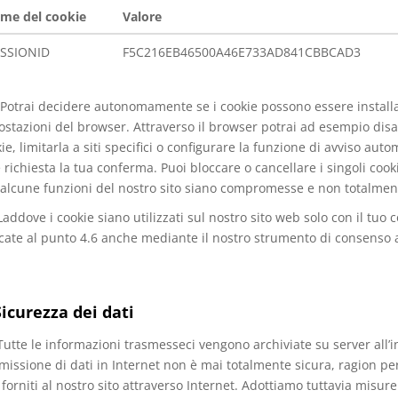
me del cookie
Valore
ESSIONID
F5C216EB46500A46E733AD841CBBCAD3
Potrai decidere autonomamente se i cookie possono essere installati
stazioni del browser. Attraverso il browser potrai ad esempio di
ie, limitarla a siti specifici o configurare la funzione di avviso au
 richiesta la tua conferma. Puoi bloccare o cancellare i singoli cooki
alcune funzioni del nostro sito siano compromesse e non totalmen
Laddove i cookie siano utilizzati sul nostro sito web solo con il tuo 
cate al punto 4.6 anche mediante il nostro strumento di consenso a
Sicurezza dei dati
utte le informazioni trasmesseci vengono archiviate su server all’
missione di dati in Internet non è mai totalmente sicura, ragion pe
 forniti al nostro sito attraverso Internet. Adottiamo tuttavia misur