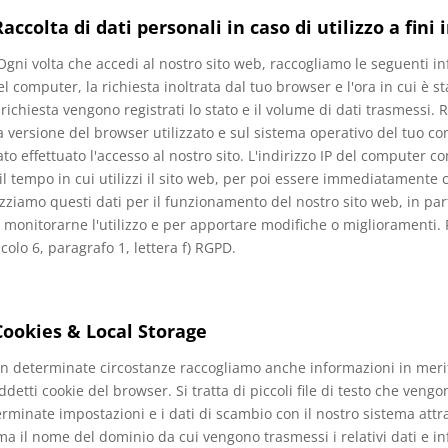
Raccolta di dati personali in caso di utilizzo a fini
Ogni volta che accedi al nostro sito web, raccogliamo le seguenti in
el computer, la richiesta inoltrata dal tuo browser e l'ora in cui è sta
 richiesta vengono registrati lo stato e il volume di dati trasmessi.
a versione del browser utilizzato e sul sistema operativo del tuo co
ato effettuato l'accesso al nostro sito. L'indirizzo IP del computer 
il tempo in cui utilizzi il sito web, per poi essere immediatamente
izziamo questi dati per il funzionamento del nostro sito web, in par
, monitorarne l'utilizzo e per apportare modifiche o miglioramenti.
ticolo 6, paragrafo 1, lettera f) RGPD.
Cookies & Local Storage
In determinate circostanze raccogliamo anche informazioni in merito 
ddetti cookie del browser. Si tratta di piccoli file di testo che veng
rminate impostazioni e i dati di scambio con il nostro sistema attr
a il nome del dominio da cui vengono trasmessi i relativi dati e in