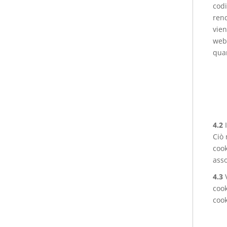
codi
rend
vien
web 
quan
4.2
Ciò 
cook
asso
4.3
cook
cook