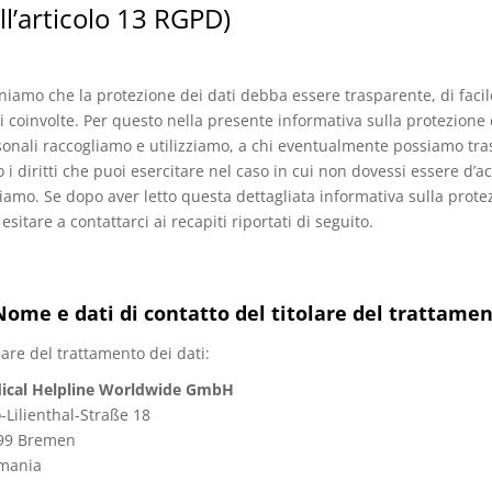
ll’articolo 13 RGPD)
niamo che la protezione dei dati debba essere trasparente, di faci
i coinvolte. Per questo nella presente informativa sulla protezione 
onali raccogliamo e utilizziamo, a chi eventualmente possiamo tras
 i diritti che puoi esercitare nel caso in cui non dovessi essere d’
iamo. Se dopo aver letto questa dettagliata informativa sulla prote
esitare a contattarci ai recapiti riportati di seguito.
Nome e dati di contatto del titolare del trattame
lare del trattamento dei dati:
ical Helpline Worldwide GmbH
-Lilienthal-Straße 18
99 Bremen
mania