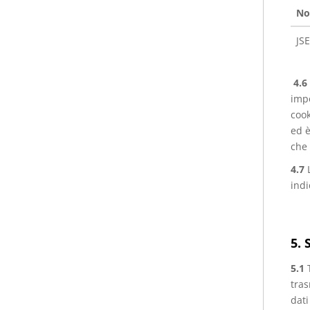
No
JS
4.6
impo
cook
ed è
che 
4.7
indi
5. 
5.1
T
tras
dati