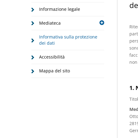
de
Informazione legale
Mediateca
Rite
part
Informativa sulla protezione
pers
dei dati
sono
facc
Accessibilità
non 
Mappa del sito
1. 
Tito
Med
Otto
281
Ger