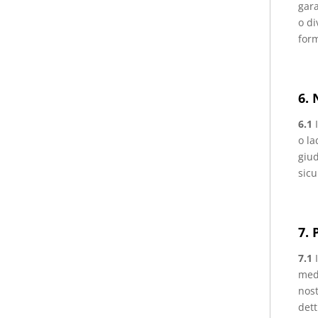
gara
o di
form
6. 
6.1
o la
giud
sicu
7. 
7.1
I
medi
nost
dett