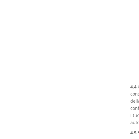
4.4
cons
dell
conf
I tu
auto
4.5 