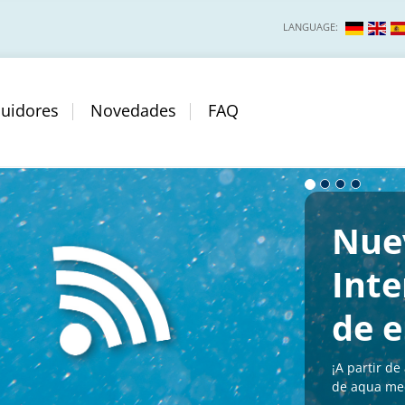
LANGUAGE:
buidores
Novedades
FAQ
Nuev
Inte
de 
¡A partir d
de aqua med