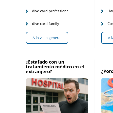
de
emergencia
dive card professional
Lla
para
dive card family
Com
buceo
A la vista general
A l
y
viajes
¿Estafado con un
tratamiento médico en el
¿Por
extranjero?