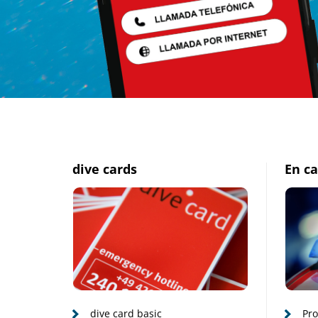
aqua
dive cards
En ca
med
-
Servicios
médicos
dive card basic
Pro