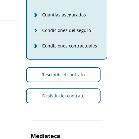
Cuantías aseguradas
Condiciones del seguro
Condiciones contractuales
(öffnet
Rescindir el contrato
in
neuem
Fenster)
(öffnet
Desistir del contrato
in
neuem
Fenster)
Mediateca