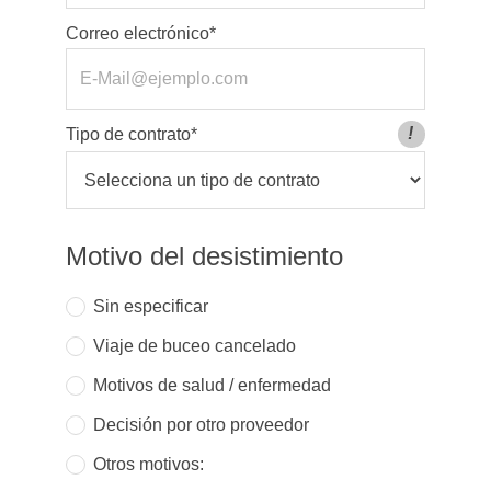
Correo electrónico*
!
Tipo de contrato*
Informaci
Puedes encontrar el nombre de tu contrato en tu tarjeta
Motivo del desistimiento
Sin especificar
Viaje de buceo cancelado
Motivos de salud / enfermedad
Decisión por otro proveedor
Otros motivos: