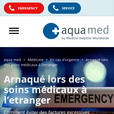
EMERGENCY
SERVICE
aqua med
Médicine
En cas d'urgence
Arnaqué lors
des soins médicaux à l’etranger
Arnaqué lors des
soins médicaux à
l’etranger
Comment éviter des factures excessives