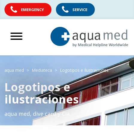
EMERGENCY
SERVICE
aqua med
Mediateca
Logotipos e ilustraciones
Logotipos e
ilustraciones
aqua med, dive card y Cia.