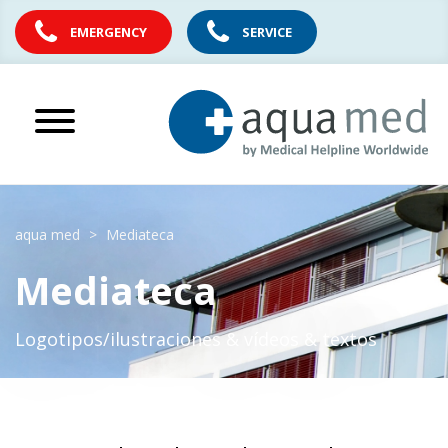
EMERGENCY
SERVICE
aqua med
Mediateca
Mediateca
Logotipos/ilustraciones & vídeos & textos